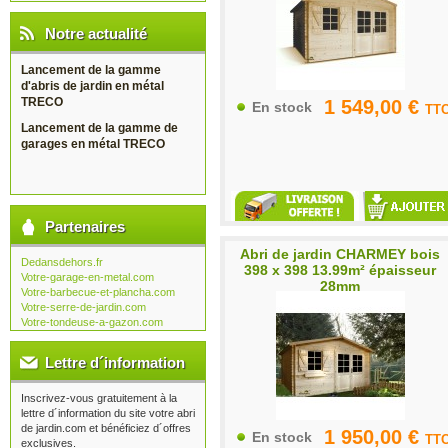
Notre actualité
Lancement de la gamme
d'abris de jardin en métal
TRECO
1 549,00 €
En stock
TT
Lancement de la gamme de
garages en métal TRECO
Partenaires
Abri de jardin CHARMEY bois
Dedansdehors.fr
398 x 398 13.99m² épaisseur
Votre-garage-en-metal.com
28mm
Votre-barbecue-et-plancha.com
Votre-serre-de-jardin.com
Votre-tondeuse-a-gazon.com
Lettre d´information
Inscrivez-vous gratuitement à la
lettre d´information du site votre abri
de jardin.com et bénéficiez d´offres
1 950,00 €
En stock
TT
exclusives.