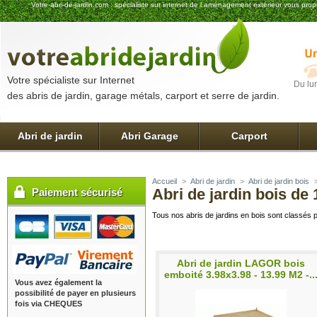
Votre-abri-de-jardin.com : spécialiste sur internet de l aménagement extérieur vous pro
Votre spécialiste sur Internet
Du lu
des abris de jardin, garage métals, carport et serre de jardin.
Abri de jardin
Abri Garage
Carport
Accueil
>
Abri de jardin
>
Abri de jardin bois
Abri de jardin bois de
Paiement sécurisé
Tous nos abris de jardins en bois sont classés p
Abri de jardin LAGOR bois
emboité 3.98x3.98 - 13.99 M2 -..
Vous avez également la
possibilité de payer en plusieurs
fois via CHEQUES