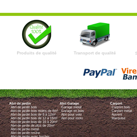
Produits de qualité
Transport de qualité
Abri de jardin
Abri Garage
Carport
Abri de jardin bois
Garage metal
Carport bois
Abri de jardin bois moins de 8m²
Garage en bois
Carport metal
Abri de jardin bois de 8 à 12m²
Abri pour velo
Auvent
Abri de jardin bois de 12 à 16m²
Abri pour moto
Marquise
Abri de jardin bois de 16 à 20m²
Abri de jardin de plus de 20m²
Abri de jardin metal
Abri de jardin resine
Abri de jardin avec bucher