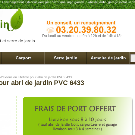
t de l aménagement extérieur vous proposant une large gamme d abri de jardin, garage métal, serre
Du lundi au vendredi de 9h à 12h et de 14h à18h
 et serre de jardin.
Carport
Serre jardin
Armoire de jardin
t d'extension Lifetime pour abri de jardin PVC 6433
pour abri de jardin PVC 6433