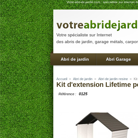
Votre-abri-de-jardin.com : spécialiste sur interne
Votre spécialiste sur Internet
des abris de jardin, garage métals, carport
Abri de jardin
Abri Garage
Accueil
>
Abri de jardin
>
Abri de jardin resine
>
Ki
Kit d'extension Lifetime 
0125
Référence :