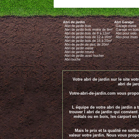
Abri de jardin
Abri Garage
Abri de jardin bois
Garage metal
Abri de jardin bois moins de 8m²
Garage en bois
Abri de jardin bois de 8 à 12m²
Abri pour velo
Abri de jardin bois de 12 à 16m²
Abri pour moto
Abri de jardin bois de 16 à 20m²
Abri de jardin de plus de 20m²
Abri de jardin metal
Abri de jardin resine
Abri de jardin avec bucher
Abri buche
Votre abri de jardin sur le site vot
abri de jar
Votre-abri-de-jardin.com vous propo
L équipe de votre abri de jardin a 
trouver l abri de jardin qui convien
métals ou en bois, les carport en b
Mais le prix et la qualité ne suf
valeur votre jardin. Nous vous prop