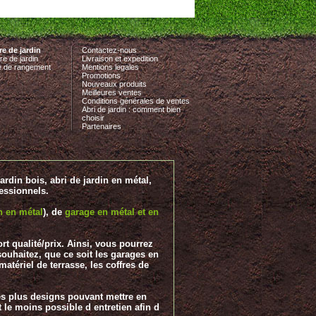
e de jardin
Contactez-nous
re de jardin
Livraison et expedition
e de rangement
Mentions legales
Promotions
Nouveaux produits
Meilleures ventes
Conditions générales de ventes
Abri de jardin : comment bien
choisir
Partenaires
jardin bois, abri de jardin en métal,
fessionnels.
in en métal
), de
garage en métal et en
rt qualité/prix. Ainsi, vous pourrez
souhaitez, que ce soit les garages en
matériel de terrasse, les coffres de
les plus designs pouvant mettre en
le moins possible d entretien afin d