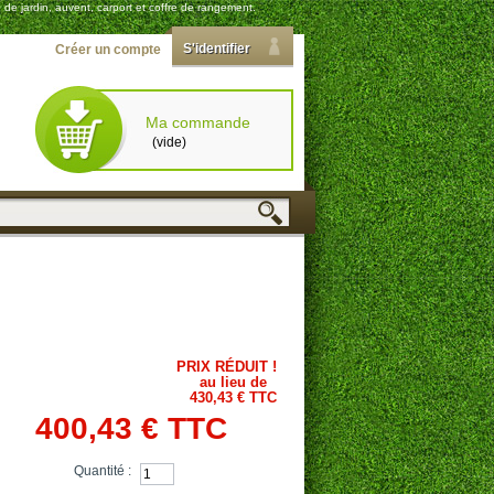
 de jardin, auvent, carport et coffre de rangement.
S'identifier
Créer un compte
Ma commande
(vide)
PRIX RÉDUIT !
au lieu de
430,43 € TTC
400,43 €
TTC
Quantité :