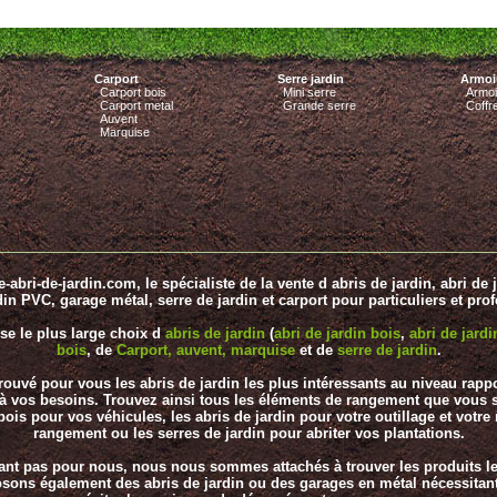
Carport
Serre jardin
Armoir
Carport bois
Mini serre
Armoi
Carport metal
Grande serre
Coffr
Auvent
Marquise
re-abri-de-jardin.com, le spécialiste de la vente d abris de jardin, abri de 
din PVC, garage métal, serre de jardin et carport pour particuliers et pro
se le plus large choix d
abris de jardin
(
abri de jardin bois
,
abri de jard
bois
, de
Carport, auvent, marquise
et de
serre de jardin
.
trouvé pour vous les abris de jardin les plus intéressants au niveau rappo
t à vos besoins. Trouvez ainsi tous les éléments de rangement que vous 
ois pour vos véhicules, les abris de jardin pour votre outillage et votre 
rangement ou les serres de jardin pour abriter vos plantations.
fisant pas pour nous, nous nous sommes attachés à trouver les produits 
osons également des abris de jardin ou des garages en métal nécessitant 