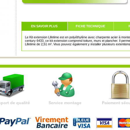
EN SAVOIR PLUS
FICHE TECHNIQUE
Le Kit extension Lifetime est en polyéthylène avec charpente acier à mont
century 6433, ce kit extension comprend toiture, murs et plancher. Il perme
Lifetime de 2,51 m². Vous pouvez également y installer plusieurs extentions
port de qualité
Paiement sécu
Service montage