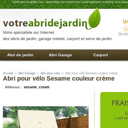
Votre-abri-de-jardin.com : spécialiste sur internet de l aménagement extérieur vous pro
Votre spécialiste sur Internet
Du lu
des abris de jardin, garage métals, carport et serre de jardin.
Abri de jardin
Abri Garage
Carport
Accueil
>
Abri Garage
>
Abri pour velo
>
Abri pour vélo Sesame couleur crème
Abri pour vélo Sesame couleur crème
sesame_cream
Référence :