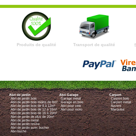
Produits de qualité
Transport de qualité
Abri de jardin
Abri Garage
Carport
Abri de jardin bois
Garage metal
Carport bois
Abri de jardin bois moins de 8m²
Garage en bois
Carport metal
Abri de jardin bois de 8 à 12m²
Abri pour velo
Auvent
Abri de jardin bois de 12 à 16m²
Abri pour moto
Marquise
Abri de jardin bois de 16 à 20m²
Abri de jardin de plus de 20m²
Abri de jardin metal
Abri de jardin resine
Abri de jardin avec bucher
Abri buche