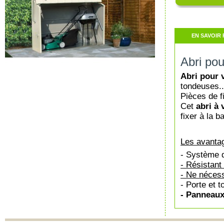
EN SAVOIR 
Abri po
Abri pour 
tondeuses..
Pièces de f
Cet
abri à 
fixer à la 
Les avantag
- Système d
- Résistant
- Ne nécess
- Porte et t
- Panneaux