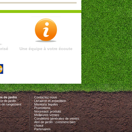
risé
Une équipe à votre écoute
e de jardin
Contactez-nous
re de jardin
Livraison et expedition
e de rangement
Mentions legales
Promotions
Nouveaux produits
Meilleures ventes
Conditions générales de ventes
Abri de jardin : comment bien
choisir
Partenaires