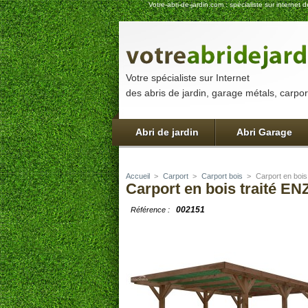
Votre-abri-de-jardin.com : spécialiste sur interne
Votre spécialiste sur Internet
des abris de jardin, garage métals, carport
Abri de jardin
Abri Garage
Accueil
>
Carport
>
Carport bois
>
Carport en boi
Carport en bois traité E
002151
Référence :