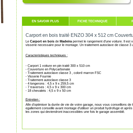
EN SAVOIR PLUS
FICHE TECHNIQUE
Carport en bois traité ENZO 304 x 512 cm Couvert
Le
Carport en bois
de
Madeira
permet le rangement d'une voiture. Il est
visserie necessaire pour le montage. Un traitement autoclave de classe 3 
Caracteristiques techniques :
- Carport 1 voiture en pin traité 300 x 510 cm
- Couverture en Polycarbonate
- Traitement autoclave classe 3 , coloré marron FSC
- Visserie Fournie
- Traitement autoclave classe 3
- 4 longerons : 4,5 x 9 x 259,5 cm
- 7 traverses : 4,5 x 9 x 300 cm
- 18 chevalets : 4,5 x 9 x 50 cm
Entretien :
Afin d’optimiser la durée de vie de votre
garage
, nous vous conseillons de le
egallement conseille avant montage d'utiliser un produit hydrofuge et après
les zones qui deviendront inaccessibles une fois le garage assemblé.