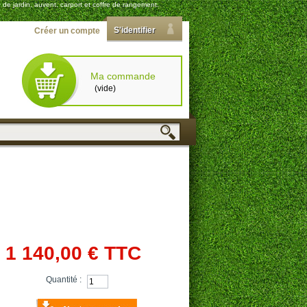
 de jardin, auvent, carport et coffre de rangement.
S'identifier
Créer un compte
Ma commande
(vide)
1 140,00 €
TTC
Quantité :