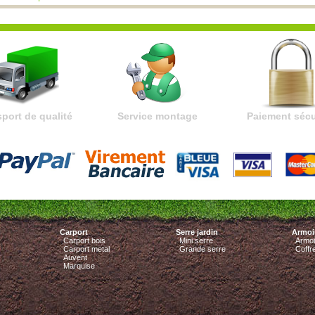
port de qualité
Paiement sécu
Service montage
Carport
Serre jardin
Armoir
Carport bois
Mini serre
Armoi
Carport metal
Grande serre
Coffr
Auvent
Marquise