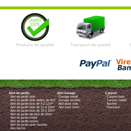
Produits de qualité
Transport de qualité
Abri de jardin
Abri Garage
Carport
Abri de jardin bois
Garage metal
Carport bois
Abri de jardin bois moins de 8m²
Garage en bois
Carport metal
Abri de jardin bois de 8 à 12m²
Abri pour velo
Auvent
Abri de jardin bois de 12 à 16m²
Abri pour moto
Marquise
Abri de jardin bois de 16 à 20m²
Abri de jardin de plus de 20m²
Abri de jardin metal
Abri de jardin resine
Abri de jardin avec bucher
Abri buche