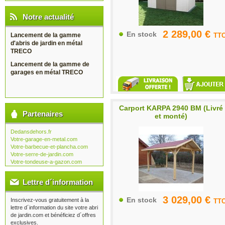
Notre actualité
2 289,00 €
En stock
TT
Lancement de la gamme
d'abris de jardin en métal
TRECO
Lancement de la gamme de
garages en métal TRECO
Carport KARPA 2940 BM (Livré
Partenaires
et monté)
Dedansdehors.fr
Votre-garage-en-metal.com
Votre-barbecue-et-plancha.com
Votre-serre-de-jardin.com
Votre-tondeuse-a-gazon.com
Lettre d´information
3 029,00 €
En stock
Inscrivez-vous gratuitement à la
TT
lettre d´information du site votre abri
de jardin.com et bénéficiez d´offres
exclusives.