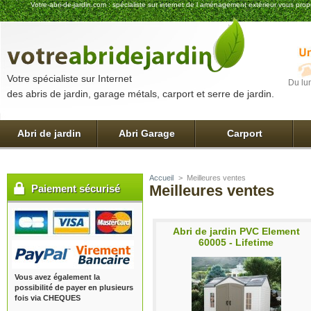
Votre-abri-de-jardin.com : spécialiste sur internet de l aménagement extérieur vous pro
Votre spécialiste sur Internet
Du lu
des abris de jardin, garage métals, carport et serre de jardin.
Abri de jardin
Abri Garage
Carport
Accueil
>
Meilleures ventes
Meilleures ventes
Paiement sécurisé
Abri de jardin PVC Element
60005 - Lifetime
Vous avez également la
possibilité de payer en plusieurs
fois via CHEQUES