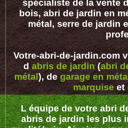
spécialiste de la vente d
bois, abri de jardin en m
métal, serre de jardin e
prof
Votre-abri-de-jardin.com 
d
abris de jardin
(
abri d
métal
), de
garage en métal
marquise
et
L équipe de votre abri d
abris de jardin les plus