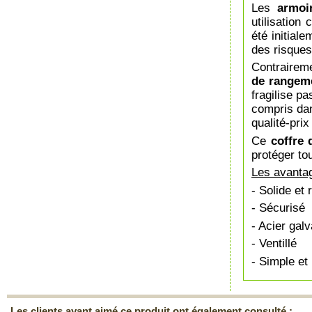
Les
armoi
utilisation
été initial
des risques
Contrairem
de rangem
fragilise p
compris dan
qualité-prix
Ce
coffre
protéger to
Les avantag
- Solide et 
- Sécurisé
- Acier gal
- Ventillé
- Simple et
Les clients ayant aimé ce produit ont également consulté :