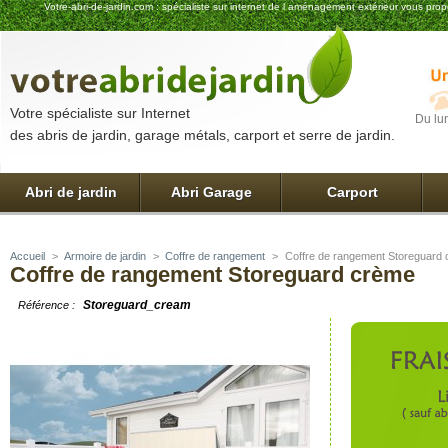
Votre-abri-de-jardin.com : spécialiste sur internet de l aménagement extérieur vous pro
Votre spécialiste sur Internet
Du lu
des abris de jardin, garage métals, carport et serre de jardin.
Abri de jardin
Abri Garage
Carport
Accueil
>
Armoire de jardin
>
Coffre de rangement
>
Coffre de rangement Storeguard
Coffre de rangement Storeguard crème
Storeguard_cream
Référence :